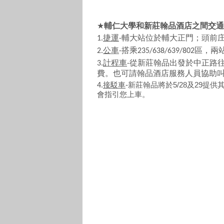
★
輔仁大學和新莊翰品酒店之間交通
捷運
輔大站位於輔大正門；
頭前
1.
-
公車
搭乘
區，兩
2.
-
235/638/639/802
計程車
從新莊翰品出發於中正路
3.
-
費。也可請翰品酒店服務人員協助
4.
接駁車
-新莊翰品將於5/28及29
會指引您上車。