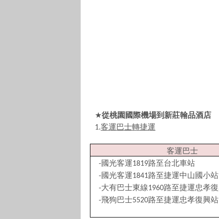
★
從桃園國際機場到新莊翰品酒店
客運巴士轉捷運
1.
客運巴士
國光客運
路至台北車站
-
1819
國光客運
路至捷運中山國小站
-
1841
大有巴士東線
路至捷運忠孝復
-
1960
飛狗巴士
路至捷運忠孝復興站
-
5520