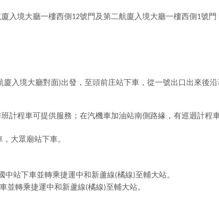
航廈入境大廳一樓西側
號門及第二航廈入境大廳一樓西側
號門
12
1
航廈入境大廳對面
出發，至頭前庄站下車，從一號出口出來後沿
)
排班計程車可提供服務；在汽機車加油站南側路緣，有巡迴計程
車，大眾廟站下車。
國中站下車並轉乘捷運中和新蘆線
橘線
至輔大站。
(
)
車並轉乘捷運中和新蘆線
橘線
至輔大站。
(
)