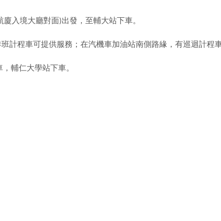
航廈入境大廳對面
出發，至輔大站下車。
)
排班計程車可提供服務；在汽機車加油站南側路緣，有巡迴計程
車，輔仁大學站下車。