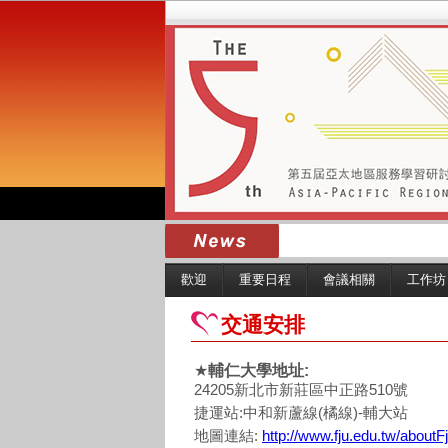
歡迎
重要日程
會議相關
工作坊
交通安排
★
輔仁大學地址
:
24205
新北市新莊區中正路
510
號
捷運站
:
中和新蘆線
(
橘線
)-
輔大站
地圖連結
:
http://www.fju.edu.tw/aboutF