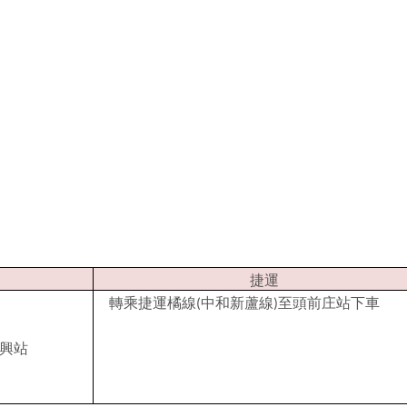
捷運
轉乘捷運橘線
中和新蘆線
至頭前庄站下車
(
)
興站