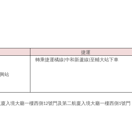
捷運
轉乘捷運橘線
中和新蘆線
至輔大站下車
(
)
興站
航廈入境大廳一樓西側
號門及第二航廈入境大廳一樓西側
號門
12
1