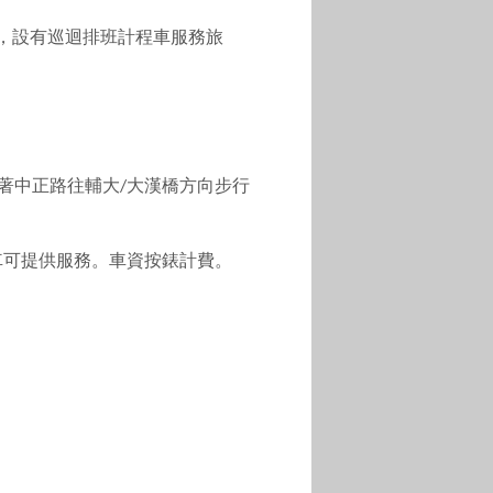
，設有巡迴排班計程車服務旅
著中正路往輔大
大漢橋方向步行
/
車可提供服務。車資按錶計費。