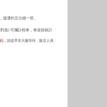
，捷運約五分鐘一班。
門對面
可攔計程車，
車資按錶計
)
候)
，請提早至大廳等待，飯店人員