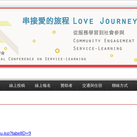
線上投稿
線上報名
贊助者
交通與住宿
聯絡方式
ju.jsp?labelID=9