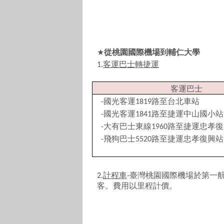
★
從桃園國際機場到輔仁大學
客運巴士轉捷運
1.
客運巴士
國光客運
路至台北車站
-
1819
國光客運
路至捷運中山國小站
-
1841
大有巴士東線
路至捷運忠孝復
-
1960
飛狗巴士
路至捷運忠孝復興站
-
5520
計程車
臺灣桃園國際機場於第一
2.
-
客。費用以里程計價。