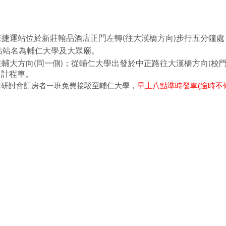
庄捷運站位於新莊翰品酒店正門左轉
往大漢橋方向
步行五分鐘處
(
)
站站名為輔仁大學及大眾廟。
往輔大方向
同一側
；從輔仁大學出發於中正路往大漢橋方向
校
(
)
(
叫計程車。
提供其研討會訂房者一班免費接駁至輔仁大學，
早上八點準時發車(逾時不