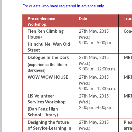
For guests who have registered in advance only.
Pre-conference
Date
Tra
Workshop:
Tien Ren Climbing
27th May, 2015
Coa
House+
(Wed.)
9:00a.m.-5:00p.m.
Hsinchu Nei Wan Old
Street
Dialogue in the Dark
27th May, 2015
MR
(Wed.)
(experience the life in
9:00a.m.-12:00p.m.
darkness)
WOW WOW HOUSE
27th May, 2015
MR
(Wed.)
9:00a.m.-12:00p.m.
LIS Volunteer
27th May, 2015
MR
Services Workshop
(Wed.)
2:00p.m.-4:00p.m.
(Dan Feng High
School Library)
Designing the future
27th May, 2015
Ple
of Service-Learning in
(Wed.)
arr